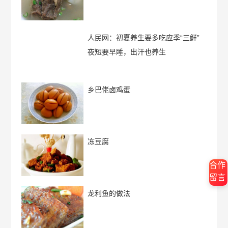
人民网：初夏养生要多吃应季“三鲜”
夜短要早睡，出汗也养生
乡巴佬卤鸡蛋
冻豆腐
合作
留言
龙利鱼的做法