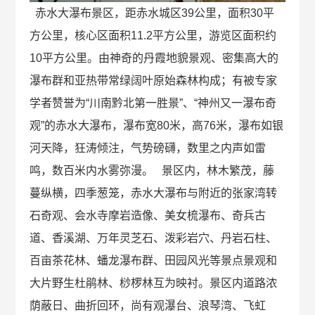
赤水大瀑布景区，距赤水城区39公里，面积30平
方公里，核心区面积11.2平方公里，游览区面积约
10平方公里。由神奇的丹霞地貌景观、密集高大的
瀑布群和亚热带常绿阔叶原始森林构成；有被专家
学者赞誉为“川南黔北第一胜景”、“神州又一瀑布奇
观”的赤水大瀑布，瀑布宽80米，高76米，瀑布如银
河天降，狂涛倾注，气势磅礴，数里之内声如雷
鸣，数百米内水雾弥漫。 景区内，林木繁茂，藤
蔓纵横，四季葱笼，赤水大瀑布与附近的张家湾转
石奇观、会水寺摩岩造像、美女梳瀑布、奇兵古
道、香溪湖、万年灵芝石、泼彩岩穴、丹岩石柱、
百亩茶花林、蟠龙瀑布群、田园风光等景点景观和
大片野生杜鹃林、桫椤林互为映衬。景区内道路浓
荫蔽日、曲折回环，尚有观瀑台、浪琴湾、飞虹