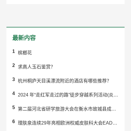
最新内容
1
槟榔花
2
求高人玉石鉴赏？
3
杭州桐庐天目溪漂流附近的酒店有哪些推荐？
4
2024 年“走红军走过的路”徒步穿越系列活动(炎陵站) 举办
5
第二届河北省研学旅游大会在衡水市故城县成功举办
6
理肤泉连续29年亮相欧洲权威皮肤科大会EADV 强势引领科学护肤未来趋势