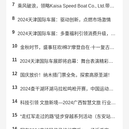
7
乘风破浪，领略Kaisa Speed Boat Co., Ltd.带来的...
8
2024天津国际车展：驱动创新，点燃市场激情
9
2024天津国际车展：多重福利引领消费升级，赋能汽车行业新发展
10
金秋时节，盛事狂欢I棉3“摩登自在·十一复古派对”预热来袭！
11
2024天津国际车展即将启幕：舞台表演精彩纷呈！
12
国庆放价！纳木措门票全免，探索高原圣湖！
13
2024查干湖环湖马拉松鸣枪开赛，中国运动员包揽男女子冠军
14
科技引领 文旅新境—2024广西智慧文旅 行业交流大会在南宁成功举办
15
“走红军走过的路”徒步穿越系列活动（东安站）暨舜皇山首届登山活动举行
16