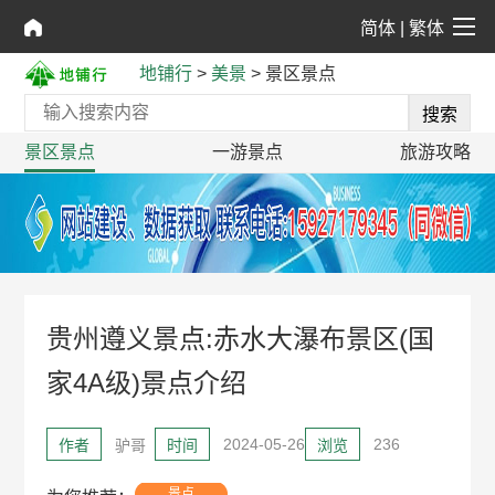
简体
|
繁体
地铺行
>
美景
>
景区景点
景区景点
一游景点
旅游攻略
贵州遵义景点:赤水大瀑布景区(国
家4A级)景点介绍
2024-05-26
236
作者
驴哥
时间
浏览
景点