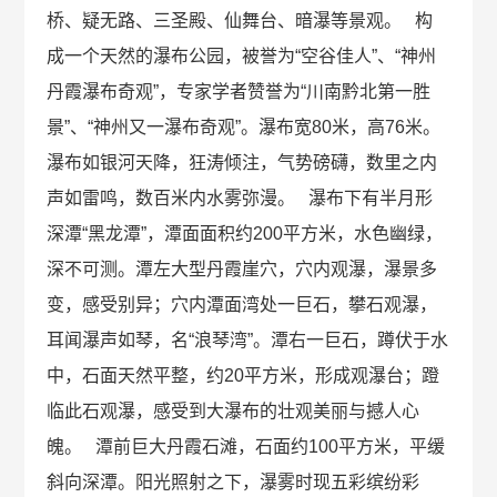
桥、疑无路、三圣殿、仙舞台、暗瀑等景观。 构
成一个天然的瀑布公园，被誉为“空谷佳人”、“神州
丹霞瀑布奇观”，专家学者赞誉为“川南黔北第一胜
景”、“神州又一瀑布奇观”。瀑布宽80米，高76米。
瀑布如银河天降，狂涛倾注，气势磅礴，数里之内
声如雷鸣，数百米内水雾弥漫。 瀑布下有半月形
深潭“黑龙潭”，潭面面积约200平方米，水色幽绿，
深不可测。潭左大型丹霞崖穴，穴内观瀑，瀑景多
变，感受别异；穴内潭面湾处一巨石，攀石观瀑，
耳闻瀑声如琴，名“浪琴湾”。潭右一巨石，蹲伏于水
中，石面天然平整，约20平方米，形成观瀑台；蹬
临此石观瀑，感受到大瀑布的壮观美丽与撼人心
魄。 潭前巨大丹霞石滩，石面约100平方米，平缓
斜向深潭。阳光照射之下，瀑雾时现五彩缤纷彩