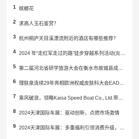
1
槟榔花
2
求高人玉石鉴赏？
3
杭州桐庐天目溪漂流附近的酒店有哪些推荐？
4
2024 年“走红军走过的路”徒步穿越系列活动(炎陵站) 举办
5
第二届河北省研学旅游大会在衡水市故城县成功举办
6
理肤泉连续29年亮相欧洲权威皮肤科大会EADV 强势引领科学护肤未来趋势
7
乘风破浪，领略Kaisa Speed Boat Co., Ltd.带来的...
8
2024天津国际车展：驱动创新，点燃市场激情
9
2024天津国际车展：多重福利引领消费升级，赋能汽车行业新发展