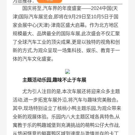
为您推荐：
国庆将至,汽车界的年度盛宴——2024中国(天
津)国际汽车展览会,即将在9月29日至10月5日于国
家会展中心(天津)·津南区盛大启幕。作为北方地区
规模最大、品牌最全的国际车展,此次盛会不仅汇聚
了全球汽车工业的顶尖成果,更是以独特的视角和创
新的方式,为观众呈现一场集科技、娱乐、教育于一
体的汽车文化盛宴。
主题活动乐园,趣味不止于车展
尤为引人注目的是,本次车展还将迎来众多主题
活动,进一步拓宽车展外沿,将汽车与趣味完美融合。
其中,现场特别设立了核桃小鸭主题乐园,为观众带来
全新的观展体验。乐园内八大主题区域各具特色,从
寓教于乐的鸭趣城堡到充满挑战的萌鸭公仔大作战,
从悠闲惬意的躺赢鸭区域到速度与激情并存的卡丁