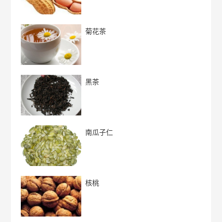
菊花茶
黑茶
南瓜子仁
核桃