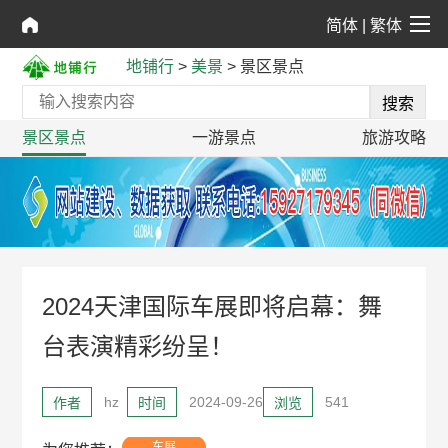
简体
|
繁体
地铺行
>
美景
>
景区景点
景区景点
一游景点
旅游攻略
2024天津国际车展即将启幕：舞
台表演精彩纷呈！
hz
2024-09-26
541
作者
时间
浏览
车展