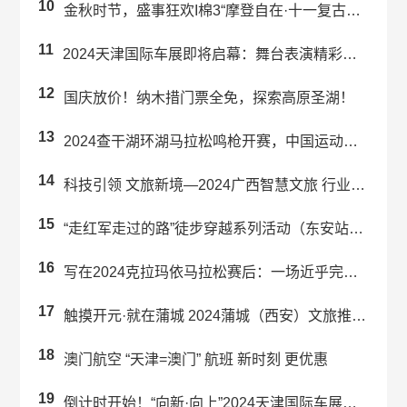
10
金秋时节，盛事狂欢I棉3“摩登自在·十一复古派对”预热来袭！
11
2024天津国际车展即将启幕：舞台表演精彩纷呈！
12
国庆放价！纳木措门票全免，探索高原圣湖！
13
2024查干湖环湖马拉松鸣枪开赛，中国运动员包揽男女子冠军
14
科技引领 文旅新境—2024广西智慧文旅 行业交流大会在南宁成功举办
15
“走红军走过的路”徒步穿越系列活动（东安站）暨舜皇山首届登山活动举行
16
写在2024克拉玛依马拉松赛后：一场近乎完美的“双向奔赴”
17
触摸开元·就在蒲城 2024蒲城（西安）文旅推介会成功举办
18
澳门航空 “天津=澳门” 航班 新时刻 更优惠
19
倒计时开始！“向新·向上”2024天津国际车展即将启幕！