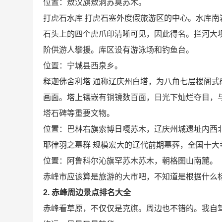
位置：敖汉旗敖洞苏莫苏木。
打虎石水库 打虎石塞外度假旅游区的中心。水库
石头上的四个虎爪印清晰可见，因此得名。拦河大
阶供游人攀援。库区设有游泳场和钓鱼台。
位置：宁城县西泉乡。
释迦佛舍利塔 通称辽庆州白塔，为八角七层楼阁式
画面。塔上镶嵌有铜镜数百面，日光下灿烂夺目，
塔石碑等重要文物。
位置：巴林右旗索博日嘎苏木，辽庆州城遗址内西
耶律羽之墓群 规模宏大的辽代前期墓葬，全国十大
位置：阿鲁科尔沁旗罕苏木苏木，朝格图山南麓。
赤峰市应该算是旅游的大市吧，不知道是根据什么
2. 赤峰周边景点排名大全
赤峰看草原，不仅仅是克旗。周边也不错的。我自