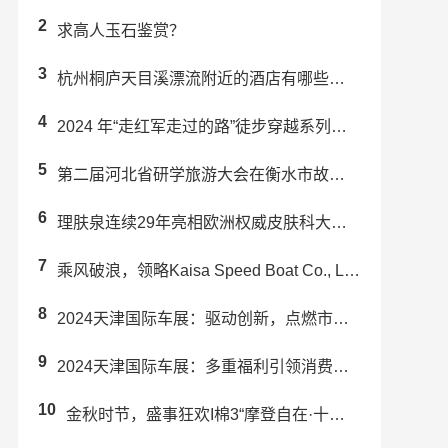
2
求高人玉石鉴赏？
3
杭州桐庐天目溪漂流附近的酒店有哪些推荐？
4
2024 年“走红军走过的路”徒步穿越系列活动(炎陵站) 举办
5
第二届河北省研学旅游大会在衡水市故城县成功举办
6
理肤泉连续29年亮相欧洲权威皮肤科大会EADV 强势引领科学护肤未来趋势
7
乘风破浪，领略Kaisa Speed Boat Co., Ltd.带来的...
8
2024天津国际车展：驱动创新，点燃市场激情
9
2024天津国际车展：多重福利引领消费升级，赋能汽车行业新发展
10
金秋时节，盛事狂欢I棉3“摩登自在·十一复古派对”预热来袭！