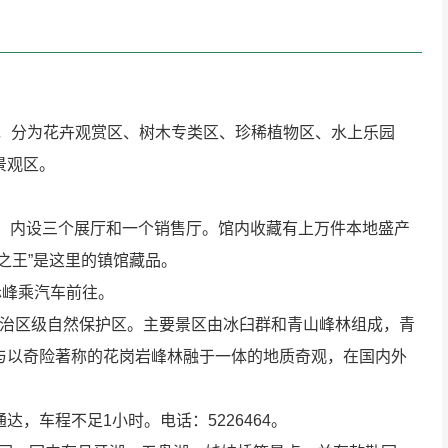
种，分为花卉观赏区、树木专类区、珍稀植物区、水上乐园
景观区。
石馆，内设三个展厅和一个销售厅。馆内收藏有上万件本地盛产
之王”是这里的镇馆藏品。
赤峰乘汽车前往。
为自治区级自然保护区。主要景区由冰臼群和青山峰林组成，青
与以奇险著称的花岗岩峰林融于一体的地质奇观，在国内外
，车程不足1小时。电话：5226464。