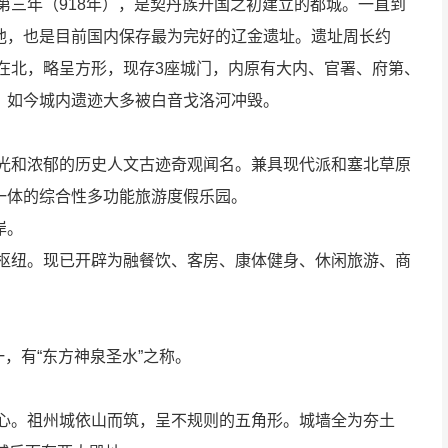
第三年（918年），是契丹族开国之初建立的都城。一直到
池，也是目前国内保存最为完好的辽金遗址。遗址周长约
城在北，略呈方形，现存3座城门，内原有大内、官署、府第、
。如今城内遗迹大多被白音戈洛河冲毁。
风光和浓郁的历史人文古迹奇观闻名。兼具现代派和塞北草原
一体的综合性多功能旅游度假乐园。
岸。
利枢纽。现已开辟为融餐饮、客房、康体健身、休闲旅游、商
一，有“东方神泉圣水”之称。
中心。祖州城依山而筑，呈不规则的五角形。城墙全为夯土