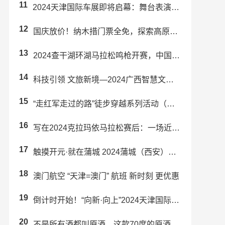
11
2024天津国际车展即将启幕：舞台表演精彩纷呈！
12
国庆放价！纳木措门票全免，探索高原圣湖！
13
2024查干湖环湖马拉松鸣枪开赛，中国运动员包揽男女子冠军
14
科技引领 文旅新境—2024广西智慧文旅 行业交流大会在南宁成功举办
15
“走红军走过的路”徒步穿越系列活动（东安站）暨舜皇山首届登山活动举行
16
写在2024克拉玛依马拉松赛后：一场近乎完美的“双向奔赴”
17
触摸开元·就在蒲城 2024蒲城（西安）文旅推介会成功举办
18
澳门航空 “天津=澳门” 航班 新时刻 更优惠
19
倒计时开始！“向新·向上”2024天津国际车展即将启幕！
20
不是所有酒都叫原酒，这款70度的原酒真的有那么好喝吗？