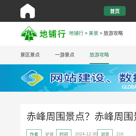
首页
地铺行
>
美景
>
旅游攻略
景区景点
一游景点
旅游攻略
赤峰周围景点？赤峰周围
2024-12-30
216
作者
驴哥
时间
浏览