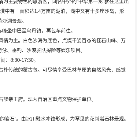
情为主要特色的旅游区，闻名中外的“中华第一龙”就在这里出
漠中有一面积达1.4万亩的湖泊，湖中又有十多座沙岛，形
特沙湖景观。
赤峰坐中巴至乌丹镇，再包车前往。
族风情为主。白色沙海为底色，点缀千姿百态的怪石山峰、万
游泳、垂钓、沙漠驼队探险等娱乐项目。
:30-17:30。
顶古朴传统的蒙古包。可尽情享受巴林草原的自然风光，感觉
蒙古族亲王府。现为自治区重点文物保护单位。
峭的岩石”。由冰川融水冲蚀形成，为罕见的花岗岩石林景观。