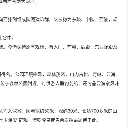
城后面有两大殿址。
东向西排列组成陵园建筑群，又被称为东陵、中陵、西陵，规
山谷中。
兴建。今仍保持原有规模，有大门、前殿、后殿、东西配殿及
而得名。公园环境幽雅，森林茂密，山内古松、奇峰、云海、
库位于森林公园附近，可供游人垂钓划船，还可品尝渔家风味
泻入深谷，顺着宽约50米、深约30米、长达700多米的山
水玉瀑”的奇观。清乾隆皇帝曾两次挥毫题诗于此。