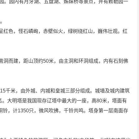
公园。园内有月牙湖、五盘湖、姊妹桥等景点，并有敕勒园一
处。
皆呈红色，怪石嶙峋，赤壁似火，绿树绕红山，巍伟壮观。红
凿洞而建，距山顶约50米，由主洞和环洞组成，内有石刻佛
达15千米，由外城、内城和皇城三部分组成。城墙及城内建筑
名。大明塔是我国现存辽塔中最大的一座，高80米，塔面有
铜铃，计1350只，微风吹拂，千铃共鸣。塔身第一层南面存