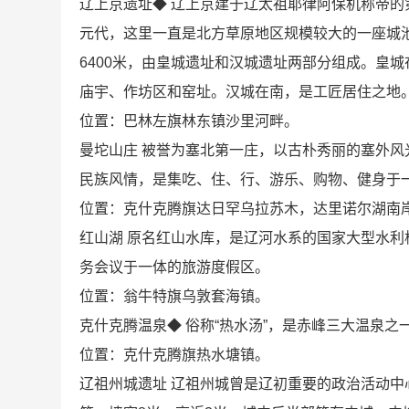
辽上京遗址◆ 辽上京建于辽太祖耶律阿保机称帝的
元代，这里一直是北方草原地区规模较大的一座城
6400米，由皇城遗址和汉城遗址两部分组成。皇
庙宇、作坊区和窑址。汉城在南，是工匠居住之地
位置：巴林左旗林东镇沙里河畔。
曼坨山庄 被誉为塞北第一庄，以古朴秀丽的塞外
民族风情，是集吃、住、行、游乐、购物、健身于
位置：克什克腾旗达日罕乌拉苏木，达里诺尔湖南
红山湖 原名红山水库，是辽河水系的国家大型水
务会议于一体的旅游度假区。
位置：翁牛特旗乌敦套海镇。
克什克腾温泉◆ 俗称“热水汤”，是赤峰三大温泉之
位置：克什克腾旗热水塘镇。
辽祖州城遗址 辽祖州城曾是辽初重要的政治活动