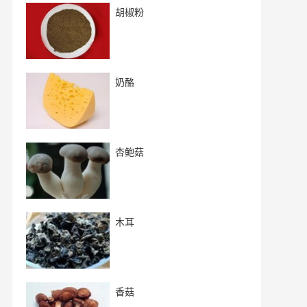
胡椒粉
奶酪
杏鲍菇
木耳
香菇