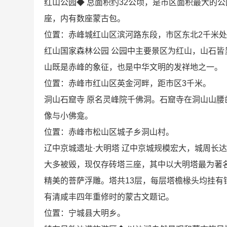
红山公园◆ 总面积约32公顷，是市区面积最大的
座，内有数座蒙古包。
位置：赤峰城红山区滨河路东段，市区东北2千米
红山国家森林公园 公园中主要景区为红山，山石
山既是赤峰的象征，也是中华文明的发祥地之一。
位置：赤峰市红山区英金河畔，距市区3千米。
洞山石窟寺 原名灵峰院千佛洞。石窟寺在洞山山腰
像与小佛龛。
位置：赤峰市松山区城子乡洞山村。
辽中京城遗址·大明塔 辽中京城规模宏大，城周长
大多被毁，现仅存砖塔三座，其中以大明塔最为著
精美的菩萨浮雕。塔共13层，每层塔檐椽头均挂有
有清咸丰四年重修时的蒙古文题记。
位置：宁城县大明乡。