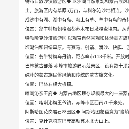
特布日敦沙漠旅游区◆ 以沙湖自然景观和蒙古族风
土。旅游区内有草原5万亩，与科尔沁沙地相连。沙
成沙中有湖、湖中有岛、岛上有草、草中有鸟的奇
位置：翁牛特旗朝格温都苏木布日墩嘎查境内。从
特勃隆克沙漠旅游区 以观赏自然景观和体验蒙古
顷湖泊和碧绿草原。有赛马、射箭、滑沙、快艇、
位置：翁牛特旗乌丹镇，距赤峰市118千米。开放时间：8
巴林蒙古部落 赤峰市旅游局示范景区，设有数十
纯朴的蒙古族民俗风情和传统的蒙古族文化。
位置：巴林右旗大板镇。
喀喇沁亲王府◆ 内蒙古地区现存规模最大的一座
位置：喀喇沁旗王爷镇，赤峰市区西南70千米处。
阿斯哈图花岗岩石林园区◆ 阿斯哈图蒙语意为“峻
位置：克什克腾旗巴彦高勒苏木北大山上。