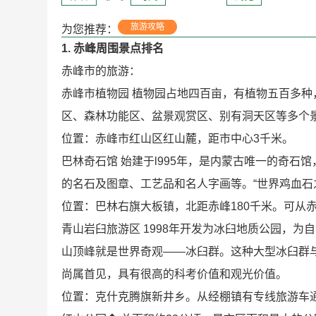
旅游攻略
为您推荐：
1. 赤峰周围景点排名
赤峰市的旅游：
赤峰市植物园 植物园占地四百亩，有植物五百多
区、森林功能区、盆景观赏区、别有洞天区等多个
位置：赤峰市红山区红山麓，距市中心3千米。
巴林奇石馆 始建于l995年，是内蒙古唯一的奇
的名石及图章、工艺品和名人字画等。“世界鸡血石
位置：巴林右旗大板镇，北距赤峰180千米。可从
青山岩臼旅游区 1998年开发为冰臼地质公园，
山顶峰就是世界奇观——冰臼群。这种大型冰臼群
尚属首见，具有很高的科考价值和观光价值。
位置：克什克腾旗新井乡。从经棚镇有专线旅游车通达