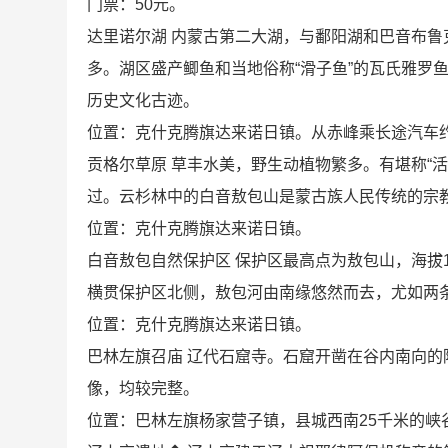
门票：50元。
达里诺尔湖 内蒙古第二大湖，与鄱阳湖和巴音布
多。湖区盛产鲫鱼和当地俗称“滑子鱼”的瓦氏雅罗
历史文化古迹。
位置：克什克腾旗达来诺日镇。从赤峰乘长途汽车
贡格尔草原 草丰水美，野生动植物繁多。有堪称“活
过。云杉林中的白音敖包山是蒙古族人民传统的宗
位置：克什克腾旗达来诺日镇。
白音敖包自然保护区 保护区最高点为敖包山，海拔
横贯保护区北侧，敖包河由南缘悠然而去，尤如两
位置：克什克腾旗达来诺日镇。
巴林左旗召庙 辽代石窟寺。石窟开凿在谷内南向
像，均较完整。
位置：巴林左旗杨家营子镇，县城西南25千米的峡