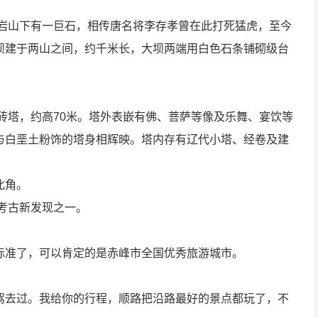
南岩山下有一巨石，相传唐名将李存孝曾在此打死猛虎，至今
坝建于两山之间，约千米长，大坝两端用白色石条铺砌级台
砖塔，约高70米。塔外表嵌有佛、菩萨等像及乐舞、宴饮等
与白垩土粉饰的塔身相辉映。塔内存有辽代小塔、经卷及建
北角。
考古新发现之一。
标准了，可以肯定的是赤峰市全国优秀旅游城市。
驾去过。我给你的行程，顺路把沿路最好的景点都玩了，不