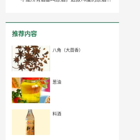
推荐内容
八角（大茴香）
葱油
料酒