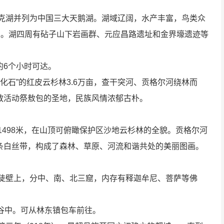
鲁克湖并列为中国三大天鹅湖。湖域辽阔，水产丰富，鸟类众
鱼。湖四周有砧子山下岩画群、元应昌路遗址和金界壕遗迹等
约6个小时可达。
化石”的红皮云杉林3.6万亩，查干突河、贡格尔河绕林而
教活动祭敖包的圣地，民族风情浓郁古朴。
1498米，在山顶可俯瞰保护区沙地云杉林的全貌。贡格尔河
条白丝带，构成了森林、草原、河流和谐共处的美丽图画。
的陡壁上，分中、南、北三窟，内存有释迦牟尼、菩萨等佛
谷中。可从林东镇包车前往。