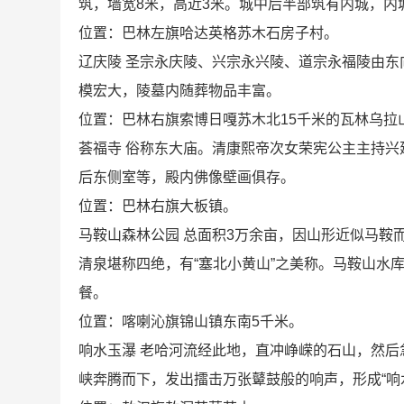
筑，墙宽8米，高近3米。城中后半部筑有内城，内
位置：巴林左旗哈达英格苏木石房子村。
辽庆陵 圣宗永庆陵、兴宗永兴陵、道宗永福陵由
模宏大，陵墓内随葬物品丰富。
位置：巴林右旗索博日嘎苏木北15千米的瓦林乌拉
荟福寺 俗称东大庙。清康熙帝次女荣宪公主主持
后东侧室等，殿内佛像壁画俱存。
位置：巴林右旗大板镇。
马鞍山森林公园 总面积3万余亩，因山形近似马鞍
清泉堪称四绝，有“塞北小黄山”之美称。马鞍山水
餐。
位置：喀喇沁旗锦山镇东南5千米。
响水玉瀑 老哈河流经此地，直冲峥嵘的石山，然后急
峡奔腾而下，发出擂击万张鼙鼓般的响声，形成“响