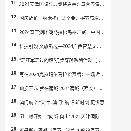
11
2024天津国际车展即将启幕：舞台表演精彩纷呈！
12
国庆放价！纳木措门票全免，探索高原圣湖！
13
2024查干湖环湖马拉松鸣枪开赛，中国运动员包揽男女子冠军
14
科技引领 文旅新境—2024广西智慧文旅 行业交流大会在南宁成功举办
15
“走红军走过的路”徒步穿越系列活动（东安站）暨舜皇山首届登山活动举行
16
写在2024克拉玛依马拉松赛后：一场近乎完美的“双向奔赴”
17
触摸开元·就在蒲城 2024蒲城（西安）文旅推介会成功举办
18
澳门航空 “天津=澳门” 航班 新时刻 更优惠
19
倒计时开始！“向新·向上”2024天津国际车展即将启幕！
20
不是所有酒都叫原酒，这款70度的原酒真的有那么好喝吗？