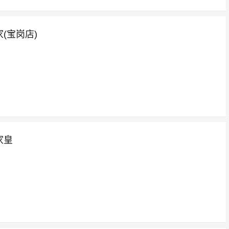
(宝岗店)
家皇