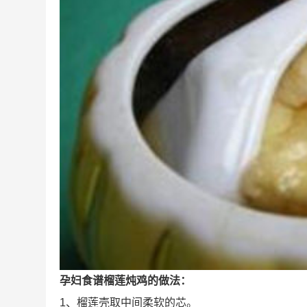
孕妇食谱榴莲炖鸡的做法：
1、榴莲壳取中间柔软的芯。