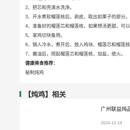
2、把芯和壳清水洗净。
3、开水煮软榴莲核后，剥皮，取出如栗子的部分
4、准备好的榴莲芯和榴莲核，如果想汤更甜，可
5、家鸡切块备用。
6、锅入冷水，煮开后，放入鸡块、榴莲芯和榴莲核
7、撇油后，捞起榴莲芯和榴莲核，加盐，熄火。
健康美食推荐：
秘制炖鸡
【炖鸡】相关
广州联益炖品
2024-12-19