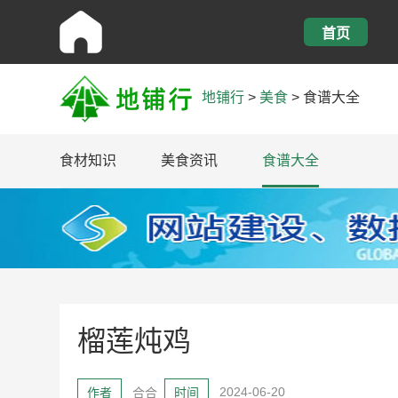
首页
地铺行
>
美食
>
食谱大全
食材知识
美食资讯
食谱大全
榴莲炖鸡
2024-06-20
作者
合合
时间