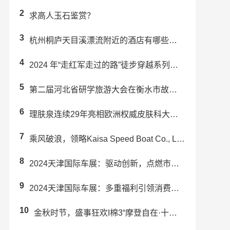
2
求高人玉石鉴赏？
3
杭州桐庐天目溪漂流附近的酒店有哪些推荐？
4
2024 年“走红军走过的路”徒步穿越系列活动(炎陵站) 举办
5
第二届河北省研学旅游大会在衡水市故城县成功举办
6
理肤泉连续29年亮相欧洲权威皮肤科大会EADV 强势引领科学护肤未来趋势
7
乘风破浪，领略Kaisa Speed Boat Co., Ltd.带来的...
8
2024天津国际车展：驱动创新，点燃市场激情
9
2024天津国际车展：多重福利引领消费升级，赋能汽车行业新发展
10
金秋时节，盛事狂欢I棉3“摩登自在·十一复古派对”预热来袭！