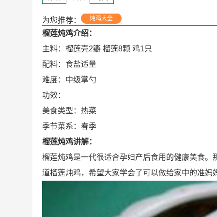
炖鸡大全
为您推荐：
榴莲炖鸡介绍：
主料：榴莲壳2瓣 榴莲8颗 鸡1只
配料：食盐适量
难度：中级掌勺
功效：
美食类型：热菜
季节菜系：春季
榴莲炖鸡讲解：
榴莲炖鸡是一代很适合孕妇产后食用的健康美食。
道榴莲炖鸡，希望大家学会了可以做给家中的准妈