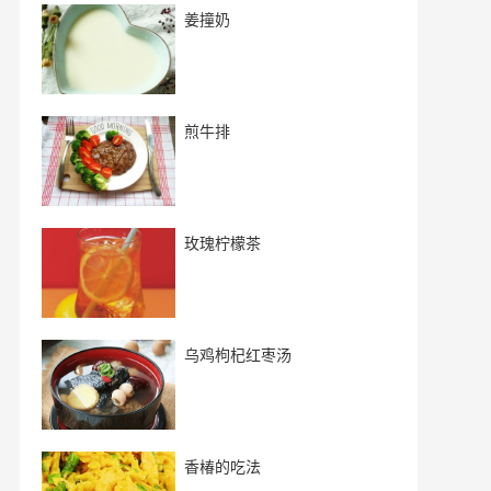
姜撞奶
煎牛排
玫瑰柠檬茶
乌鸡枸杞红枣汤
香椿的吃法