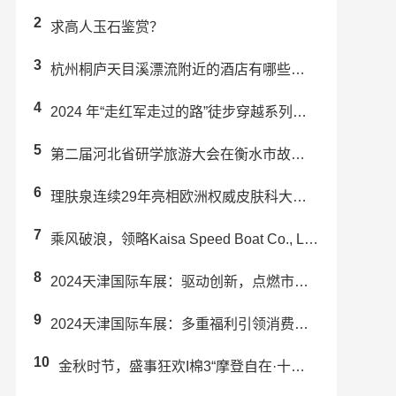
2
求高人玉石鉴赏？
3
杭州桐庐天目溪漂流附近的酒店有哪些推荐？
4
2024 年“走红军走过的路”徒步穿越系列活动(炎陵站) 举办
5
第二届河北省研学旅游大会在衡水市故城县成功举办
6
理肤泉连续29年亮相欧洲权威皮肤科大会EADV 强势引领科学护肤未来趋势
7
乘风破浪，领略Kaisa Speed Boat Co., Ltd.带来的...
8
2024天津国际车展：驱动创新，点燃市场激情
9
2024天津国际车展：多重福利引领消费升级，赋能汽车行业新发展
10
金秋时节，盛事狂欢I棉3“摩登自在·十一复古派对”预热来袭！