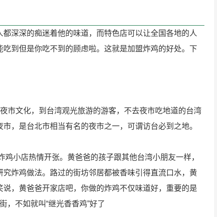
人都深深的痴迷着他的味道，而特色店可以让全国各地的人
能吃到但是你吃不到的顾虑啦。这就是加盟炸鸡的好处。下
属夜市文化，到台湾观光旅游的游客，不去夜市吃地道的台湾
夜市，是台北市相当有名的夜市之一，可谓访台必到之地。
的炸鸡小店热情开张。黄爸爸的孩子跟其他台湾小朋友一样，
研究炸鸡做法。路过的街坊邻居都被香味引得直流口水，黄
笑说，黄爸爸开家店吧，你做的炸鸡不仅味道好，重要的是
街，不如就叫“继光香香鸡”好了