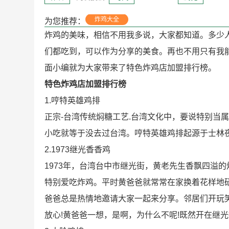
炸鸡大全
为您推荐：
炸鸡的美味，相信不用我多说，大家都知道。多少
们都吃到，可以作为分享的美食。再也不用只有我
面小编就为大家带来了特色炸鸡店加盟排行榜。
特色炸鸡店加盟排行榜
1.哼特英雄鸡排
正宗-台湾传统焖糖工艺.台湾文化中，要说特别当
小吃就等于没去过台湾。哼特英雄鸡排起源于士林
2.1973继光香香鸡
1973年，台湾台中市继光街，黄老先生香飘四溢
特别爱吃炸鸡。平时黄爸爸就常常在家换着花样地
爸爸总是热情地邀请大家一起来分享。邻居们开玩
放心!黄爸爸一想，是啊，为什么不呢!既然开在继光