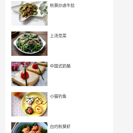
秋葵炒卤牛肚
上汤苋菜
中国式奶酪
小猫钓鱼
白灼秋葵虾