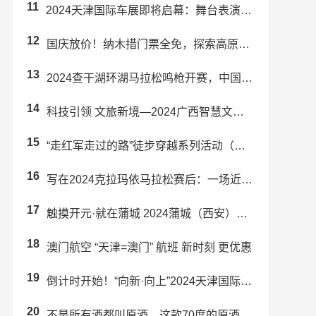
11
2024天津国际车展即将启幕：舞台表演精彩纷呈！
12
国庆放价！纳木措门票全免，探索高原圣湖！
13
2024查干湖环湖马拉松鸣枪开赛，中国运动员包揽男女子冠军
14
科技引领 文旅新境—2024广西智慧文旅 行业交流大会在南宁成功举办
15
“走红军走过的路”徒步穿越系列活动（东安站）暨舜皇山首届登山活动举行
16
写在2024克拉玛依马拉松赛后：一场近乎完美的“双向奔赴”
17
触摸开元·就在蒲城 2024蒲城（西安）文旅推介会成功举办
18
澳门航空 “天津=澳门” 航班 新时刻 更优惠
19
倒计时开始！“向新·向上”2024天津国际车展即将启幕！
20
不是所有酒都叫原酒，这款70度的原酒真的有那么好喝吗？