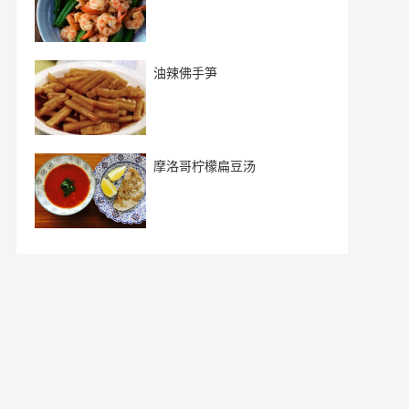
油辣佛手笋
摩洛哥柠檬扁豆汤