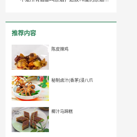
推荐内容
陈皮辣鸡
秘制卤汁(香茅)浸八爪
椰汁马蹄糕