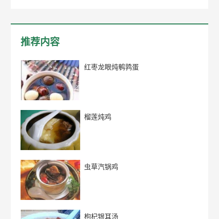
推荐内容
红枣龙眼炖鹌鹑蛋
榴莲炖鸡
虫草汽锅鸡
枸杞银耳汤