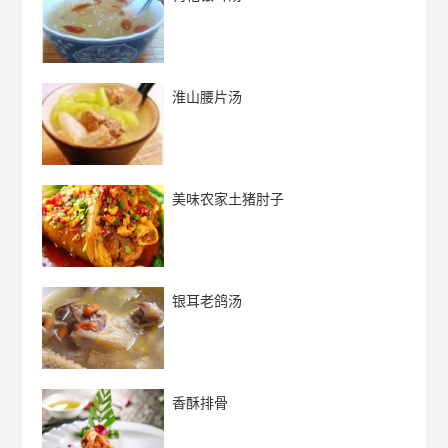
淮山腰片汤
美味农家土猪肘子
银耳老鸽汤
香酥排骨