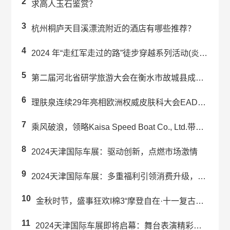
2
求高人玉石鉴赏？
3
杭州桐庐天目溪漂流附近的酒店有哪些推荐？
4
2024 年“走红军走过的路”徒步穿越系列活动(炎陵站) 举办
5
第二届河北省研学旅游大会在衡水市故城县成功举办
6
理肤泉连续29年亮相欧洲权威皮肤科大会EADV 强势引领科学护肤未来趋势
7
乘风破浪，领略Kaisa Speed Boat Co., Ltd.带来的...
8
2024天津国际车展：驱动创新，点燃市场激情
9
2024天津国际车展：多重福利引领消费升级，赋能汽车行业新发展
10
金秋时节，盛事狂欢I棉3“摩登自在·十一复古派对”预热来袭！
11
2024天津国际车展即将启幕：舞台表演精彩纷呈！