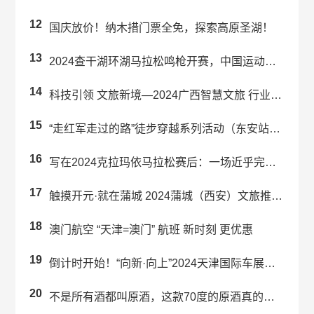
12
国庆放价！纳木措门票全免，探索高原圣湖！
13
2024查干湖环湖马拉松鸣枪开赛，中国运动员包揽男女子冠军
14
科技引领 文旅新境—2024广西智慧文旅 行业交流大会在南宁成功举办
15
“走红军走过的路”徒步穿越系列活动（东安站）暨舜皇山首届登山活动举行
16
写在2024克拉玛依马拉松赛后：一场近乎完美的“双向奔赴”
17
触摸开元·就在蒲城 2024蒲城（西安）文旅推介会成功举办
18
澳门航空 “天津=澳门” 航班 新时刻 更优惠
19
倒计时开始！“向新·向上”2024天津国际车展即将启幕！
20
不是所有酒都叫原酒，这款70度的原酒真的有那么好喝吗？