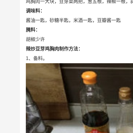
鸡胸肉一大块，豆芽菜两把，葱五根，辣椒一根，
调味料：
酱油一匙，砂糖半匙，米酒一匙，豆瓣酱一匙
腌料：
胡椒少许
辣炒豆芽鸡胸肉制作方法：
1、备料。