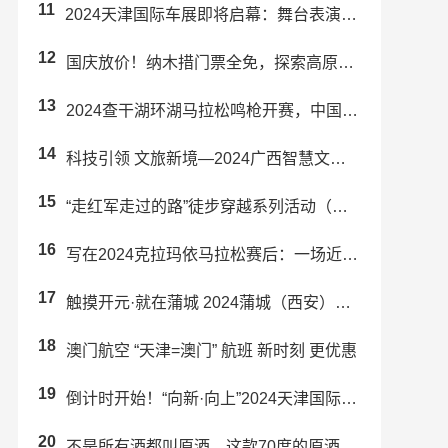
11
2024天津国际车展即将启幕：舞台表演精彩纷呈！
12
国庆放价！纳木措门票全免，探索高原圣湖！
13
2024查干湖环湖马拉松鸣枪开赛，中国运动员包揽男女子冠军
14
科技引领 文旅新境—2024广西智慧文旅 行业交流大会在南宁成功举办
15
“走红军走过的路”徒步穿越系列活动（东安站）暨舜皇山首届登山活动举行
16
写在2024克拉玛依马拉松赛后：一场近乎完美的“双向奔赴”
17
触摸开元·就在蒲城 2024蒲城（西安）文旅推介会成功举办
18
澳门航空 “天津=澳门” 航班 新时刻 更优惠
19
倒计时开始！“向新·向上”2024天津国际车展即将启幕！
20
不是所有酒都叫原酒，这款70度的原酒真的有那么好喝吗？