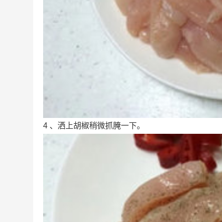
4 、洒上胡椒稍微抓腌一下。