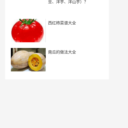
豆、洋芋、洋山芋）？
西红柿菜谱大全
南瓜的做法大全