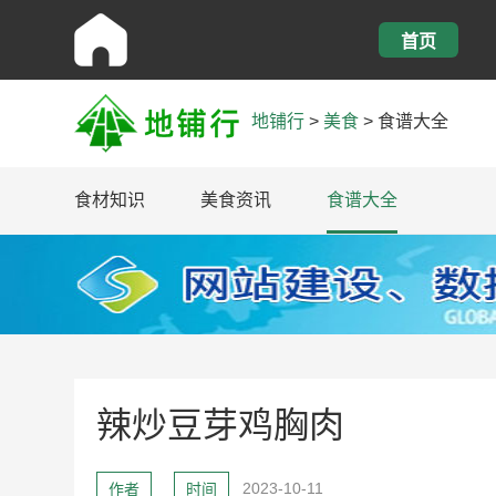
首页
地铺行
>
美食
>
食谱大全
食材知识
美食资讯
食谱大全
辣炒豆芽鸡胸肉
2023-10-11
作者
时间