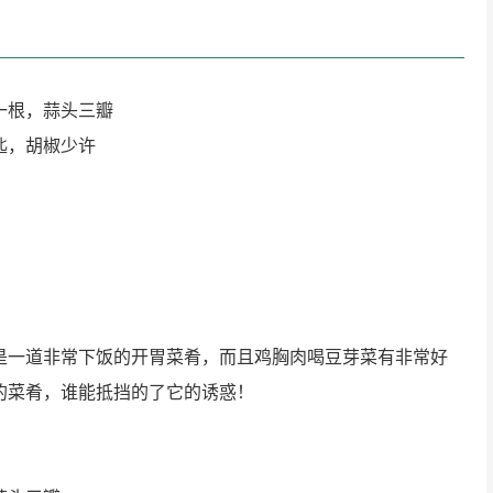
一根，蒜头三瓣
匙，胡椒少许
是一道非常下饭的开胃菜肴，而且鸡胸肉喝豆芽菜有非常好
的菜肴，谁能抵挡的了它的诱惑！