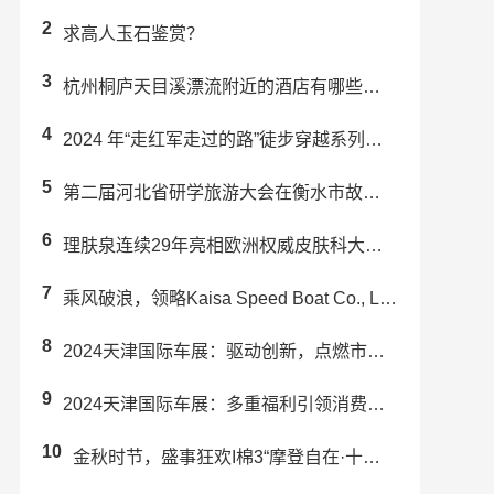
2
求高人玉石鉴赏？
3
杭州桐庐天目溪漂流附近的酒店有哪些推荐？
4
2024 年“走红军走过的路”徒步穿越系列活动(炎陵站) 举办
5
第二届河北省研学旅游大会在衡水市故城县成功举办
6
理肤泉连续29年亮相欧洲权威皮肤科大会EADV 强势引领科学护肤未来趋势
7
乘风破浪，领略Kaisa Speed Boat Co., Ltd.带来的...
8
2024天津国际车展：驱动创新，点燃市场激情
9
2024天津国际车展：多重福利引领消费升级，赋能汽车行业新发展
10
金秋时节，盛事狂欢I棉3“摩登自在·十一复古派对”预热来袭！