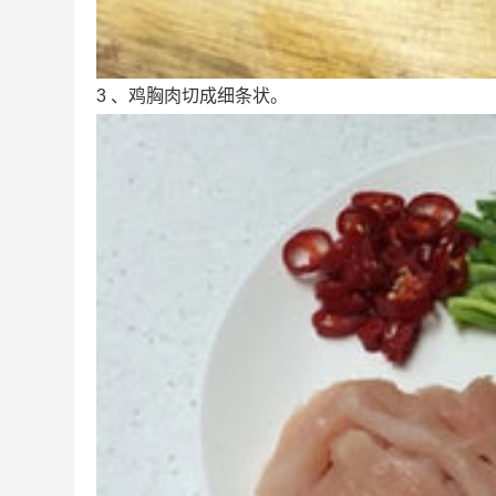
3 、鸡胸肉切成细条状。